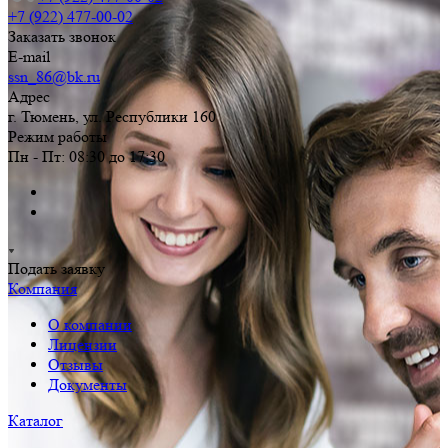
+7 (922) 477-00-02
Заказать звонок
E-mail
ssn_86@bk.ru
Адрес
г. Тюмень, ул. Республики 160
Режим работы
Пн - Пт: 08:30 до 17:30
Подать заявку
Компания
О компании
Лицензии
Отзывы
Документы
Каталог