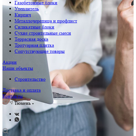
Газобетонные блоки
Утеплитель
Кирпич
Металлочерепица и профлист
Силикатные блоки
Сухие строительные смеси
Террасная доска
Тротуарная плитка
Сопутствующие товары
Акции
Наши объекты
Строительство
Доставка и оплата
Контакты
Тюмень